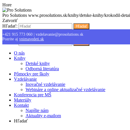
Hore
Pro Solutions
www.prosolutions.sk/knihy/detske-knihy/krokodil-detai
Zatvoriť
Hľadať:
Hľadať
+421 915 773 060
|
vzdelavanie@prosolutions.sk
Menu
Pozrite aj
vnimavedeti.sk
Hľadať:
Hľadať
O nás
Knihy
Detské knihy
Odborná literatúra
Pômocky pre školy
Vzdelávanie
Inovačné vzdelávanie
Webináre a online aktualizačné vzdelávanie
Konferencia pre MŠ
Materiály
Kontakt
Napíšte nám
Aktuality e-mailom
Hľadať