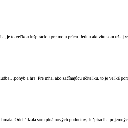
 je to veľkou inšpiráciou pre moju prácu. Jednu aktivitu som už aj vy
 hudba…pohyb a hra. Pre mňa, ako začínajúcu učiteľku, to je veľká pom
klamala. Odchádzala som plná nových podnetov, inšpirácií a príjemných 