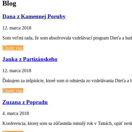
Blog
Dana z Kamennej Poruby
12. marca 2018
Som veľmi rada, že som absolvovala vzdelávací program Dieťa a hudba,
Čítajte viac
Janka z Partizánskeho
12. marca 2018
Ďakujem za inšpirácie, ktoré som si odniesla zo vzdelávania Dieťa a
Čítajte viac
Zuzana z Popradu
4. marca 2018
Konferencia, ktorej som sa zúčastnila minulý rok v Tatrách, opäť nes