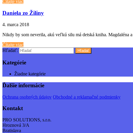
Čítajte viac
Daniela zo Žiliny
4. marca 2018
Nikdy by som neverila, akú veľkú silu má detská kniha. Magdaléna a 
Čítajte viac
Hľadať:
Kategórie
Žiadne kategórie
Ďalšie informácie
Ochrana osobných údajov
Obchodné a reklamačné podmienky
Kontakt
PRO SOLUTIONS, s.r.o.
Hroznová 3/A
Bratislava