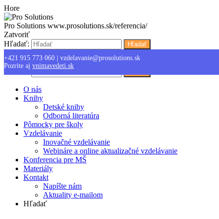
Hore
Pro Solutions
www.prosolutions.sk/referencia/
Zatvoriť
Hľadať:
Hľadať
+421 915 773 060
|
vzdelavanie@prosolutions.sk
Menu
Pozrite aj
vnimavedeti.sk
Hľadať:
Hľadať
O nás
Knihy
Detské knihy
Odborná literatúra
Pômocky pre školy
Vzdelávanie
Inovačné vzdelávanie
Webináre a online aktualizačné vzdelávanie
Konferencia pre MŠ
Materiály
Kontakt
Napíšte nám
Aktuality e-mailom
Hľadať