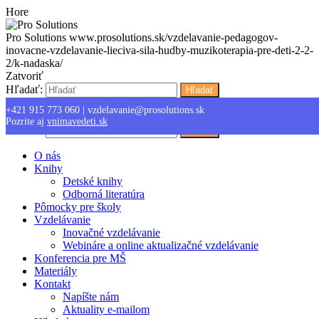
Hore
Pro Solutions
www.prosolutions.sk/vzdelavanie-pedagogov-
inovacne-vzdelavanie-lieciva-sila-hudby-muzikoterapia-pre-deti-2-2-
2/k-nadaska/
Zatvoriť
Hľadať:
Hľadať
+421 915 773 060
|
vzdelavanie@prosolutions.sk
Menu
Pozrite aj
vnimavedeti.sk
Hľadať:
Hľadať
O nás
Knihy
Detské knihy
Odborná literatúra
Pômocky pre školy
Vzdelávanie
Inovačné vzdelávanie
Webináre a online aktualizačné vzdelávanie
Konferencia pre MŠ
Materiály
Kontakt
Napíšte nám
Aktuality e-mailom