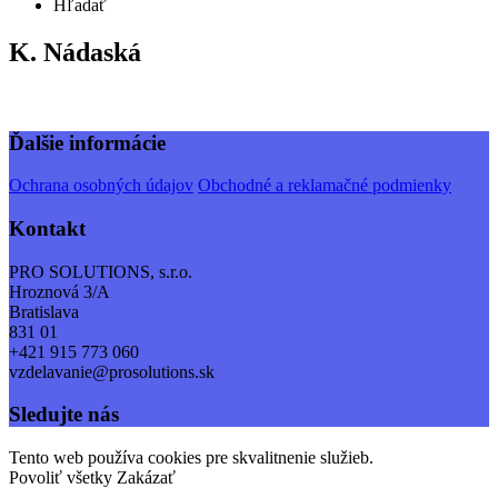
Hľadať
K. Nádaská
Ďalšie informácie
Ochrana osobných údajov
Obchodné a reklamačné podmienky
Kontakt
PRO SOLUTIONS, s.r.o.
Hroznová 3/A
Bratislava
831 01
+421 915 773 060
vzdelavanie@prosolutions.sk
Sledujte nás
Tento web používa cookies pre skvalitnenie služieb.
Povoliť všetky
Zakázať