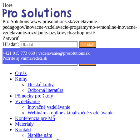
Hore
Pro Solutions
www.prosolutions.sk/vzdelavanie-
pedagogov/inovacne-vzdelavacie-programy/no-wmonline-inovacne-
vzdelavanie-rozvijanie-jazykovych-schopnosti/
Zatvoriť
Hľadať:
Hľadať
+421 915 773 060
|
vzdelavanie@prosolutions.sk
Menu
Pozrite aj
vnimavedeti.sk
Hľadať:
Hľadať
O nás
Knihy
Detské knihy
Odborná literatúra
Pômocky pre školy
Vzdelávanie
Inovačné vzdelávanie
Webináre a online aktualizačné vzdelávanie
Konferencia pre MŠ
Materiály
Kontakt
Napíšte nám