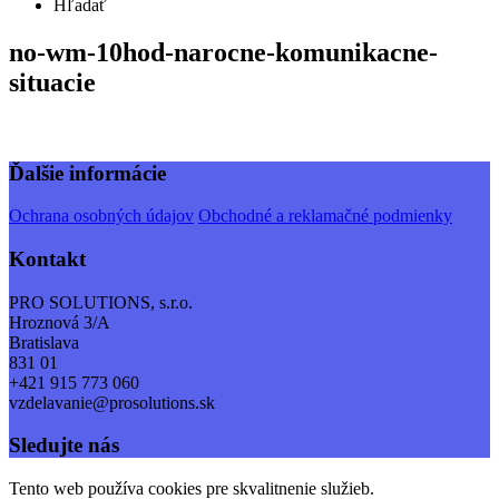
Hľadať
no-wm-10hod-narocne-komunikacne-
situacie
Ďalšie informácie
Ochrana osobných údajov
Obchodné a reklamačné podmienky
Kontakt
PRO SOLUTIONS, s.r.o.
Hroznová 3/A
Bratislava
831 01
+421 915 773 060
vzdelavanie@prosolutions.sk
Sledujte nás
Tento web používa cookies pre skvalitnenie služieb.