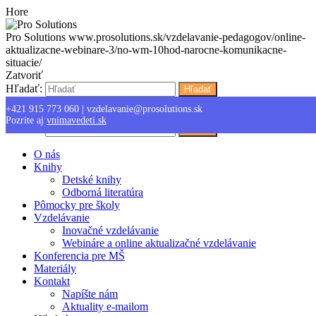
Hore
Pro Solutions
www.prosolutions.sk/vzdelavanie-pedagogov/online-
aktualizacne-webinare-3/no-wm-10hod-narocne-komunikacne-
situacie/
Zatvoriť
Hľadať:
Hľadať
+421 915 773 060
|
vzdelavanie@prosolutions.sk
Menu
Pozrite aj
vnimavedeti.sk
Hľadať:
Hľadať
O nás
Knihy
Detské knihy
Odborná literatúra
Pômocky pre školy
Vzdelávanie
Inovačné vzdelávanie
Webináre a online aktualizačné vzdelávanie
Konferencia pre MŠ
Materiály
Kontakt
Napíšte nám
Aktuality e-mailom