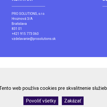
PRO SOLUTIONS, s.r.o.
Hroznová 3/A
Bratislava
831 01
+421 915 773 060
vzdelavanie@prosolutions.sk
Tento web používa cookies pre skvalitnenie služieb
Povoliť všetky
Zakázať