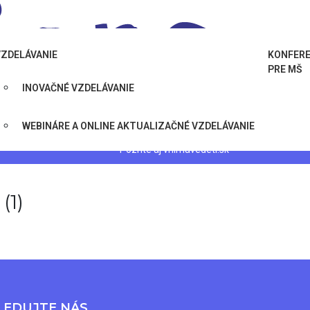
VZDELÁVANIE
KONFERE
PRE MŠ
INOVAČNÉ VZDELÁVANIE
WEBINÁRE A ONLINE AKTUALIZAČNÉ VZDELÁVANIE
Pozrite aj
vnimavedeti.sk
1)
LEDUJTE NÁS