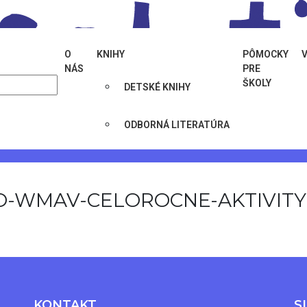
O
KNIHY
PÔMOCKY
NÁS
PRE
ŠKOLY
DETSKÉ KNIHY
ne-aktualizacne-webinare-3/no-wmav-celorocne-aktivity-1/
ODBORNÁ LITERATÚRA
O-WMAV-CELOROCNE-AKTIVITY (
KONTAKT
S