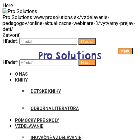
Hore
Pro Solutions
www.prosolutions.sk/vzdelavanie-
pedagogov/online-aktualizacne-webinare-3/vytvarny-prejav-
deti/
Zatvoriť
Hľadať:
Hľadať
Menu
Hľadať:
Hľadať
O NÁS
KNIHY
DETSKÉ KNIHY
ODBORNÁ LITERATÚRA
PÔMOCKY PRE ŠKOLY
VZDELÁVANIE
INOVAČNÉ VZDELÁVANIE