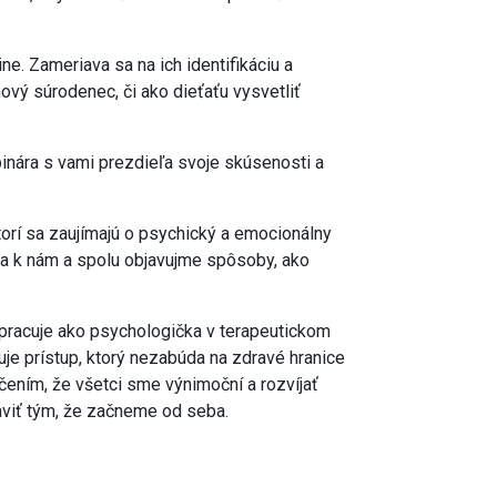
e. Zameriava sa na ich identifikáciu a
nový súrodenec, či ako dieťaťu vysvetliť
inára s vami prezdieľa svoje skúsenosti a
orí sa zaujímajú o psychický a emocionálny
 sa k nám a spolu objavujme spôsoby, ako
ž pracuje ako psychologička v terapeutickom
ňuje prístup, ktorý nezabúda na zdravé hranice
čením, že všetci sme výnimoční a rozvíjať
raviť tým, že začneme od seba.