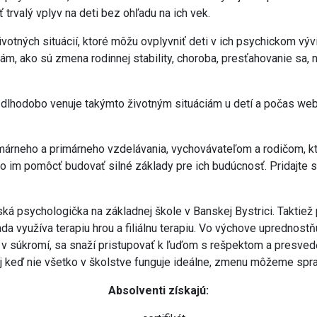
trvalý vplyv na deti bez ohľadu na ich vek.
otných situácií, ktoré môžu ovplyvniť deti v ich psychickom vývin
iám, ako sú zmena rodinnej stability, choroba, presťahovanie sa, 
 dlhodobo venuje takýmto životným situáciám u detí a počas web
imárneho a primárneho vzdelávania, vychovávateľom a rodičom, kt
ako im pomôcť budovať silné základy pre ich budúcnosť. Pridajte
ská psychologička na základnej škole v Banskej Bystrici. Taktie
rada využíva terapiu hrou a filiálnu terapiu. Vo výchove uprednost
aj v súkromí, sa snaží pristupovať k ľuďom s rešpektom a presved
e aj keď nie všetko v školstve funguje ideálne, zmenu môžeme sp
Absolventi získajú: