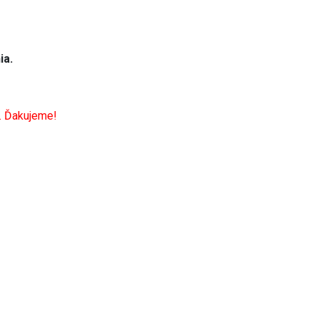
ia.
. Ďakujeme!