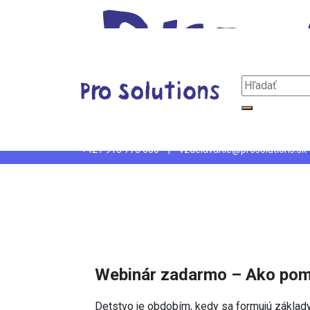
Hore
Hľadať:
Pro Solutions
www.prosolutions.sk/vzdelavanie-pedagogov/web
Hľadať
Zatvoriť
Hľadať:
Hľadať
+421 915 773 060
|
vzdelavanie@prosolutions.sk
Webinár zadarmo – Ako pom
Detstvo je obdobím, kedy sa formujú základy