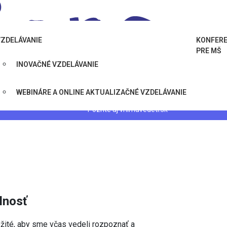
VZDELÁVANIE
KONFERE
PRE MŠ
INOVAČNÉ VZDELÁVANIE
WEBINÁRE A ONLINE AKTUALIZAČNÉ VZDELÁVANIE
Pozrite aj
vnimavedeti.sk
lnosť
žité, aby sme včas vedeli rozpoznať a