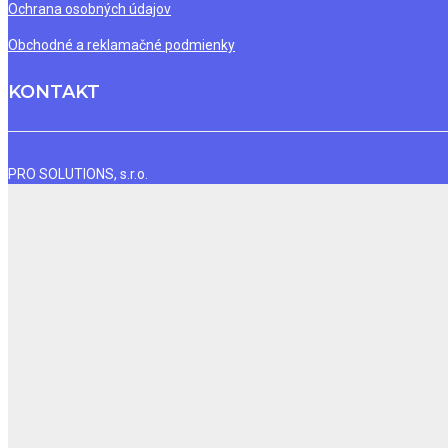
Ochrana osobných údajov
Obchodné a reklamačné podmienky
KONTAKT
PRO SOLUTIONS, s.r.o.
Hroznová 3/A
Bratislava
831 01
+421 915 773 060
vzdelavanie@prosolutions.sk
SLEDUJTE NÁS