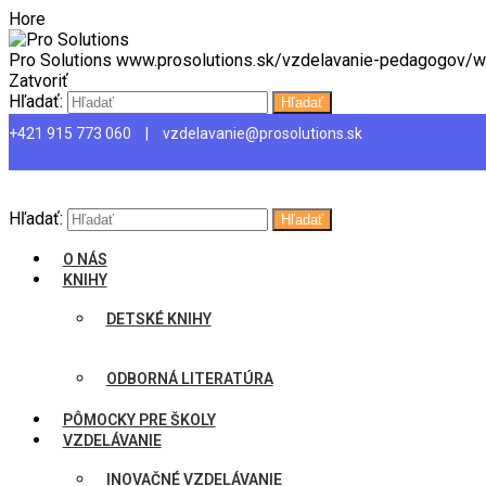
Hore
Pro Solutions
www.prosolutions.sk/vzdelavanie-pedagogov/we
Zatvoriť
Hľadať:
Hľadať
+421 915 773 060
|
vzdelavanie@prosolutions.sk
Menu
Hľadať:
Hľadať
O NÁS
KNIHY
DETSKÉ KNIHY
ODBORNÁ LITERATÚRA
PÔMOCKY PRE ŠKOLY
VZDELÁVANIE
INOVAČNÉ VZDELÁVANIE