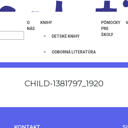
O
KNIHY
PÔMOCKY
NÁS
PRE
ŠKOLY
DETSKÉ KNIHY
inar-tvoriva-dramatika-nechajme-babky-prehovorit/child-138
ODBORNÁ LITERATÚRA
CHILD-1381797_1920
KONTAKT
S