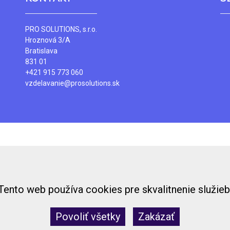
PRO SOLUTIONS, s.r.o.
Hroznová 3/A
Bratislava
831 01
+421 915 773 060
vzdelavanie@prosolutions.sk
Tento web používa cookies pre skvalitnenie služieb
Povoliť všetky
Zakázať