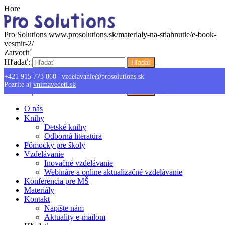
Hore
Pro Solutions
www.prosolutions.sk/materialy-na-stiahnutie/e-book-
vesmir-2/
Zatvoriť
Hľadať:
Hľadať
+421 915 773 060
|
vzdelavanie@prosolutions.sk
Menu
Pozrite aj
vnimavedeti.sk
Hľadať:
Hľadať
O nás
Knihy
Detské knihy
Odborná literatúra
Pômocky pre školy
Vzdelávanie
Inovačné vzdelávanie
Webináre a online aktualizačné vzdelávanie
Konferencia pre MŠ
Materiály
Kontakt
Napíšte nám
Aktuality e-mailom