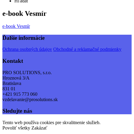
Hľadať
e-book Vesmír
e-book Vesmír
Ďalšie informácie
Ochrana osobných údajov
Obchodné a reklamačné podmienky
Kontakt
PRO SOLUTIONS, s.r.o.
Hroznová 3/A
Bratislava
831 01
+421 915 773 060
vzdelavanie@prosolutions.sk
Sledujte nás
Tento web používa cookies pre skvalitnenie služieb.
Povoliť všetky
Zakázať