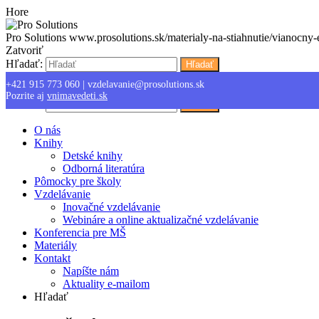
Hore
Pro Solutions
www.prosolutions.sk/materialy-na-stiahnutie/vianocny-
Zatvoriť
Hľadať:
Hľadať
+421 915 773 060
|
vzdelavanie@prosolutions.sk
Menu
Pozrite aj
vnimavedeti.sk
Hľadať:
Hľadať
O nás
Knihy
Detské knihy
Odborná literatúra
Pômocky pre školy
Vzdelávanie
Inovačné vzdelávanie
Webináre a online aktualizačné vzdelávanie
Konferencia pre MŠ
Materiály
Kontakt
Napíšte nám
Aktuality e-mailom
Hľadať