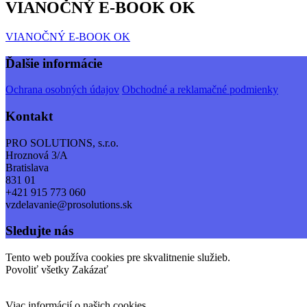
VIANOČNÝ E-BOOK OK
VIANOČNÝ E-BOOK OK
Ďalšie informácie
Ochrana osobných údajov
Obchodné a reklamačné podmienky
Kontakt
PRO SOLUTIONS, s.r.o.
Hroznová 3/A
Bratislava
831 01
+421 915 773 060
vzdelavanie@prosolutions.sk
Sledujte nás
Tento web používa cookies pre skvalitnenie služieb.
Povoliť všetky
Zakázať
Viac informácií o našich cookies.