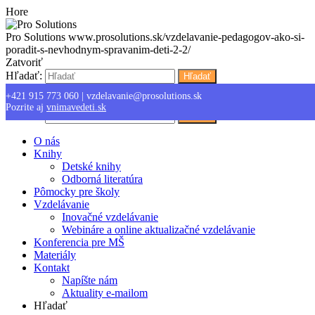
Hore
Pro Solutions
www.prosolutions.sk/vzdelavanie-pedagogov-ako-si-
poradit-s-nevhodnym-spravanim-deti-2-2/
Zatvoriť
Hľadať:
Hľadať
+421 915 773 060
|
vzdelavanie@prosolutions.sk
Menu
Pozrite aj
vnimavedeti.sk
Hľadať:
Hľadať
O nás
Knihy
Detské knihy
Odborná literatúra
Pômocky pre školy
Vzdelávanie
Inovačné vzdelávanie
Webináre a online aktualizačné vzdelávanie
Konferencia pre MŠ
Materiály
Kontakt
Napíšte nám
Aktuality e-mailom
Hľadať