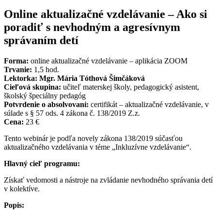
Online aktualizačné vzdelávanie – Ako si
poradiť s nevhodným a agresívnym
správaním detí
Forma:
online aktualizačné vzdelávanie – aplikácia ZOOM
Trvanie:
1,5 hod.
Lektorka: Mgr. Mária Tóthová Šimčáková
Cieľová skupina:
učiteľ materskej školy, pedagogický asistent,
školský špeciálny pedagóg
Potvrdenie o absolvovaní:
certifikát – aktualizačné vzdelávanie, v
súlade s § 57 ods. 4 zákona č. 138/2019 Z.z.
Cena:
23 €
Tento webinár je podľa novely zákona 138/2019 súčasťou
aktualizačného vzdelávania v téme „Inkluzívne vzdelávanie“.
Hlavný cieľ programu:
Získať vedomosti a nástroje na zvládanie nevhodného správania detí
v kolektíve.
Popis: