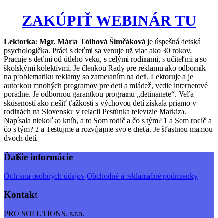
ZAKÚPIŤ WEBINÁR TU
Lektorka: Mgr. Mária Tóthová Šimčáková
je úspešná detská
psychologička. Práci s deťmi sa venuje už viac ako 30 rokov.
Pracuje s deťmi od útleho veku, s celými rodinami, s učiteľmi a so
školskými kolektívmi. Je členkou Rady pre reklamu ako odborník
na problematiku reklamy so zameraním na deti. Lektoruje a je
autorkou mnohých programov pre deti a mládež, vedie internetové
poradne. Je odbornou garantkou programu „detinanete“. Veľa
skúseností ako riešiť ťažkosti s výchovou detí získala priamo v
rodinách na Slovensku v relácii Pestúnka televízie Markíza.
Napísala niekoľko kníh, a to Som rodič a čo s tým? 1 a Som rodič a
čo s tým? 2 a Testujme a rozvíjajme svoje dieťa. Je šťastnou mamou
dvoch detí.
Ďalšie informácie
Ochrana osobných údajov
Obchodné a reklamačné podmienky
Kontakt
PRO SOLUTIONS, s.r.o.