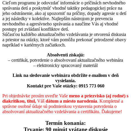
Cieľom programu je odovzdať informácie o príčinách nevhodného
správania detí a poskytnúť vhodné taktiky pedagogickej práce na
jeho odstránenie, ako aj upozorniť na príčiny, dopady agresie u detí
a jej následky v kolektíve. Najlepším nástrojom je prevencia
nevhodného a agresívneho správania a naučíme Vás aj vhodné
postupy pri zvládaní konfliktov detí.
Súčasťou každého aktualizačného vzdelávania je otvorená diskusia
a priestor na otázky, ktoré vám pomôžu prekonať prirodzené obavy
napríklad v kariérnych začiatkoch.
Absolventi získajú:
– certifikát, potvrdenie o absolvovaní aktualizačného webinára
– elektronicky spracovaný materiál
Link na sledovanie webinára obdržíte e-mailom v deň
vysielania.
Kontakt pre Vaše otázky: 0915 773 060
Pri objednávke prosím uveďte Vaše
meno a priezvisko (aj rodné) s
diakritikou, titul,
Váš
dátum a miesto narodenia
. Kompletné a
správne osobné údaje sú podmienkou vystavenia potvrdenia o
absolvovaní aktualizačného vzdelávania a certifikátu. Ďakujeme!
Termín konania:
Trvanie: 90 minút vrátane diskusie