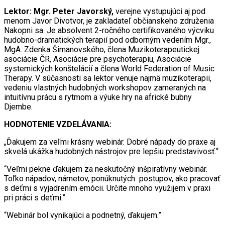
Lektor: Mgr. Peter Javorský,
verejne vystupujúci aj pod
menom Javor Divotvor, je zakladateľ občianskeho združenia
Nakopni sa. Je absolvent 2-ročného certifikovaného výcviku
hudobno-dramatických terapií pod odborným vedením Mgr.,
MgA. Zdenka Šimanovského, člena Muzikoterapeutickej
asociácie ČR, Asociácie pre psychoterapiu, Asociácie
systemických konštelácií a člena World Federation of Music
Therapy. V súčasnosti sa lektor venuje najmä muzikoterapii,
vedeniu vlastných hudobných workshopov zameraných na
intuitívnu prácu s rytmom a výuke hry na africké bubny
Djembe.
HODNOTENIE VZDELÁVANIA:
„Ďakujem za veľmi krásny webinár. Dobré nápady do praxe aj
skvelá ukážka hudobných nástrojov pre lepšiu predstavivosť.“
“Veľmi pekne ďakujem za neskutočný inšpiratívny webinár.
Toľko nápadov, námetov, ponúknutých postupov, ako pracovať
s deťmi s vyjadrením emócii. Určite mnoho využijem v praxi
pri práci s deťmi.”
“Webinár bol vynikajúci a podnetný, ďakujem.”