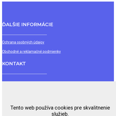
ĎALŠIE INFORMÁCIE
Ochrana osobných údajov
Obchodné a reklamačné podmienky
KONTAKT
PRO SOLUTIONS, s.r.o.
Hroznová 3/A
Bratislava
831 01
+421 915 773 060
vzdelavanie@prosolutions.sk
Tento web používa cookies pre skvalitnenie
služieb.