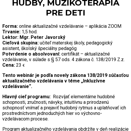
HUDBY, MUZIKOTERAPIA
PRE DETI
Forma:
online aktualizačné vzdelávanie – aplikácia ZOOM
Trvanie:
1,5 hod.
Lektor: Mgr. Peter Javorský
Cieľová skupina:
učiteľ materskej školy, pedagogický
asistent, školský špeciálny pedagóg
Potvrdenie o absolvovaní:
certifikát – aktualizačné
vzdelávanie, v súlade s § 57 ods. 4 zákona č. 138/2019 Z.z.
Cena:
23
€
Tento webinár je podľa novely zákona 138/2019 súčasťou
aktualizačného vzdelávania v téme „Inkluzívne
vzdelávanie“.
Hlavný cieľ programu:
Rozvíjať elementárne hudobné
schopnosti, zručnosti, návyky, intuitívnu a prirodzenú
schopnosť vnímať a prejaviť hudobný rytmus a uplatňovať ich
prostredníctvom jednoduchých hier vo výchovno-
vzdelávacom procese.
Program aktualizačného vzdelávania obdržíte v deň realizácie