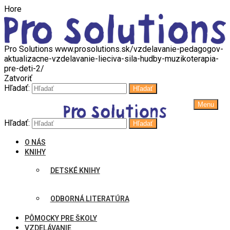
Hore
Pro Solutions
www.prosolutions.sk/vzdelavanie-pedagogov-
aktualizacne-vzdelavanie-lieciva-sila-hudby-muzikoterapia-
pre-deti-2/
Zatvoriť
Hľadať:
Hľadať
Menu
Hľadať:
Hľadať
O NÁS
KNIHY
DETSKÉ KNIHY
ODBORNÁ LITERATÚRA
PÔMOCKY PRE ŠKOLY
VZDELÁVANIE