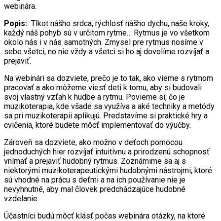
webinára.
Popis:
Tlkot nášho srdca, rýchlosť nášho dychu, naše kroky,
každý náš pohyb sú v určitom rytme… Rytmus je vo všetkom
okolo nás i v nás samotných. Zmysel pre rytmus nosíme v
sebe všetci, no nie vždy a všetci si ho aj dovolíme rozvíjať a
prejaviť.
Na webinári sa dozviete, prečo je to tak, ako vieme s rytmom
pracovať a ako môžeme viesť deti k tomu, aby si budovali
svoj vlastný vzťah k hudbe a rytmu. Povieme si, čo je
muzikoterapia, kde všade sa využíva a aké techniky a metódy
sa pri muzikoterapii aplikujú. Predstavíme si praktické hry a
cvičenia, ktoré budete môcť implementovať do výučby.
Zároveň sa dozviete, ako možno v deťoch pomocou
jednoduchých hier rozvíjať intuitívnu a prirodzenú schopnosť
vnímať a prejaviť hudobný rytmus. Zoznámime sa aj s
niektorými muzikoterapeutickými hudobnými nástrojmi, ktoré
sú vhodné na prácu s deťmi a na ich používanie nie je
nevyhnutné, aby mal človek predchádzajúce hudobné
vzdelanie.
Účastníci budú môcť klásť počas webinára otázky, na ktoré