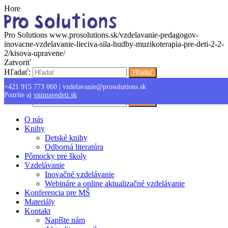
Hore
Pro Solutions
www.prosolutions.sk/vzdelavanie-pedagogov-
inovacne-vzdelavanie-lieciva-sila-hudby-muzikoterapia-pre-deti-2-2-
2/kisova-upravene/
Zatvoriť
Hľadať:
Hľadať
+421 915 773 060
|
vzdelavanie@prosolutions.sk
Menu
Pozrite aj
vnimavedeti.sk
Hľadať:
Hľadať
O nás
Knihy
Detské knihy
Odborná literatúra
Pômocky pre školy
Vzdelávanie
Inovačné vzdelávanie
Webináre a online aktualizačné vzdelávanie
Konferencia pre MŠ
Materiály
Kontakt
Napíšte nám