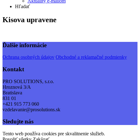
Aktuality e-mailom
Hľadať
Kisova upravene
Ďalšie informácie
Ochrana osobných údajov
Obchodné a reklamačné podmienky
Kontakt
PRO SOLUTIONS, s.r.o.
Hroznová 3/A
Bratislava
831 01
+421 915 773 060
vzdelavanie@prosolutions.sk
Sledujte nás
Tento web používa cookies pre skvalitnenie služieb.
Povoliť všetky
Zakázať