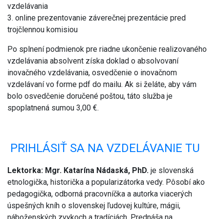
vzdelávania
3. online prezentovanie záverečnej prezentácie pred
trojčlennou komisiou
Po splnení podmienok pre riadne ukončenie realizovaného
vzdelávania absolvent získa doklad o absolvovaní
inovačného vzdelávania, osvedčenie o inovačnom
vzdelávaní vo forme pdf do mailu. Ak si želáte, aby vám
bolo osvedčenie doručené poštou, táto služba je
spoplatnená sumou 3,00 €.
PRIHLÁSIŤ SA NA VZDELÁVANIE TU
Lektorka: Mgr. Katarína Nádaská, PhD.
je slovenská
etnologička, historička a popularizátorka vedy. Pôsobí ako
pedagogička, odborná pracovníčka a autorka viacerých
úspešných kníh o slovenskej ľudovej kultúre, mágii,
náboženských zvykoch a tradíciách. Prednáša na