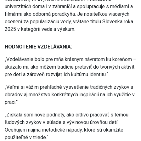
univerzitách doma i v zahraničí a spolupracuje s médiami a
filmármi ako odborná poradkyňa. Je nositeľkou viacerých
ocenení za popularizáciu vedy, vrátane titulu Slovenka roka
2025 v kategórii veda a výskum.
HODNOTENIE VZDELÁVANIA:
„Vzdelávanie bolo pre mňa krásnym návratom ku koreňom –
ukázalo mi, ako môžem tradície pretaviť do tvorivých aktivít
pre deti a zároveň rozvíjať ich kultúrnu identitu.“
„Veľmi si vážim prehľadné vysvetlenie tradičných zvykov a
obradov aj množstvo konkrétnych inšpirácií na ich využitie v
praxi.“
„Získala som nové podnety, ako citlivo pracovať s témou
ľudových zvykov v súlade s vývinovou úrovňou detí.
Oceňujem najmä metodické nápady, ktoré sú okamžite
použiteľné v triede.“