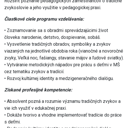
Rozšíriť poznanie pedagogických zamestnancov o tradičné
zvykoslovie a jeho využitie v pedagogickej praxi.
Čiastkové ciele programu vzdelávania:
• Zoznamovanie sa s obradmi sprevádzajúcimi život
človeka: narodenie, detstvo, dospievanie, sobáš.
• Vysvetlenie tradičných obradov, symboliky a zvykov
viazaných na jednotlivé obdobia roka (vianočné a novoročné
zvyky, Veľká noc, fašiangy, stavanie májov a ľudové sviatky).
• Vytváranie metodických nápadov pre prácu s deťmi v MŠ
cez tematiku zvykov a tradícií.
• Rozvoj kultúrnej identity a medzigeneračného dialógu.
Získané profesijné kompetencie:
• Absolvent pozná a rozumie významu tradičných zvykov a
vie ich využiť v edukačnej praxi.
• Dokáže tvorivo a vhodne implementovať tradície do práce
s deťmi.