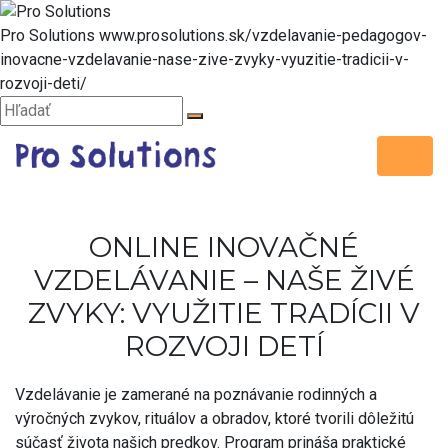
Hore
Pro Solutions
www.prosolutions.sk/vzdelavanie-pedagogov-
inovacne-vzdelavanie-nase-zive-zvyky-vyuzitie-tradicii-v-
rozvoji-deti/
Zatvoriť
Hľadať:
Hľadať
Menu
ONLINE INOVAČNÉ
VZDELÁVANIE – NAŠE ŽIVÉ
ZVYKY: VYUŽITIE TRADÍCII V
ROZVOJI DETÍ
Vzdelávanie je zamerané na poznávanie rodinných a
výročných zvykov, rituálov a obradov, ktoré tvorili dôležitú
súčasť života našich predkov. Program prináša praktické