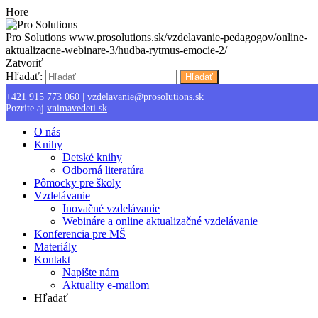
Hore
Pro Solutions
www.prosolutions.sk/vzdelavanie-pedagogov/online-
aktualizacne-webinare-3/hudba-rytmus-emocie-2/
Zatvoriť
Hľadať:
Hľadať
Menu
+421 915 773 060
|
vzdelavanie@prosolutions.sk
Hľadať:
Hľadať
Pozrite aj
vnimavedeti.sk
O nás
Knihy
Detské knihy
Odborná literatúra
Pômocky pre školy
Vzdelávanie
Inovačné vzdelávanie
Webináre a online aktualizačné vzdelávanie
Konferencia pre MŠ
Materiály
Kontakt
Napíšte nám
Aktuality e-mailom
Hľadať